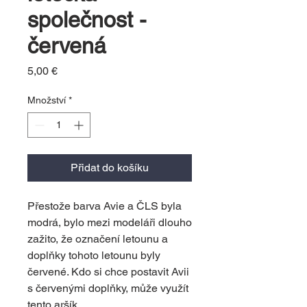
společnost -
červená
Cena
5,00 €
Množství
*
Přidat do košíku
Přestože barva Avie a ČLS byla
modrá, bylo mezi modeláři dlouho
zažito, že označení letounu a
doplňky tohoto letounu byly
červené. Kdo si chce postavit Avii
s červenými doplňky, může využít
tento aršík.