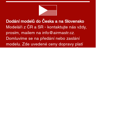
Dodání modelů do Česka a na Slovensko
Modeláři z ČR a SR - kontaktujte nás vždy,
prosím, mailem na info@airmastr.cz.
Domluvíme se na předání nebo zaslání
modelu. Zde uvedené ceny dopravy platí
pro zasílání zásilek do zahraničí. Pro ČR a
SR domluvíme cenu dopravy individuálně.
Je možné se také domluvit na předání
modelu na některé z modelářských soutěží.
AIRMASTR
Stanislav Strmiska
Hlavní 99, 691 54 Týnec
Czech Republic
strmiska.standa@gmail.com
IČO
11696494