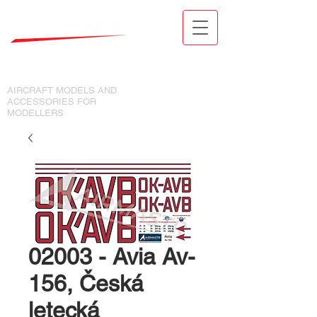
MODELY LETADEL A DOPLŇKY
PRO MODELÁŘE
AIRCRAFT MODELS AND
ACCESSORIES FOR
MODELLERS
02003 - Avia Av-
156, Česká
letecká