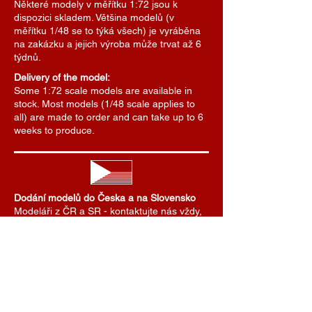
Některé modely v měřítku 1:72 jsou k
dispozici skladem. Většina modelů (v
měřítku 1/48 se to týká všech) je vyráběna
na zakázku a jejich výroba může trvat až 6
týdnů.
Delivery of the model:
Some 1:72 scale models are available in
stock. Most models (1/48 scale applies to
all) are made to order and can take up to 6
weeks to produce.
Dodání modelů do Česka a na Slovensko
Modeláři z ČR a SR - kontaktujte nás vždy,
prosím, mailem na info@airmastr.cz.
Domluvíme se na předání nebo zaslání
modelu. Zde uvedené ceny dopravy platí
pro zasílání zásilek do zahraničí. Pro ČR a
SR domluvíme cenu dopravy individuálně.
Je možné se také domluvit na předání
modelu na některé z modelářských soutěží.