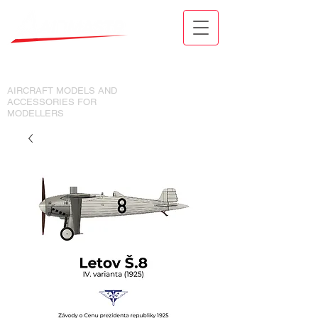
MODELY LETADEL A DOPLŇKY
PRO MODELÁŘE
AIRCRAFT MODELS AND
ACCESSORIES FOR
MODELLERS