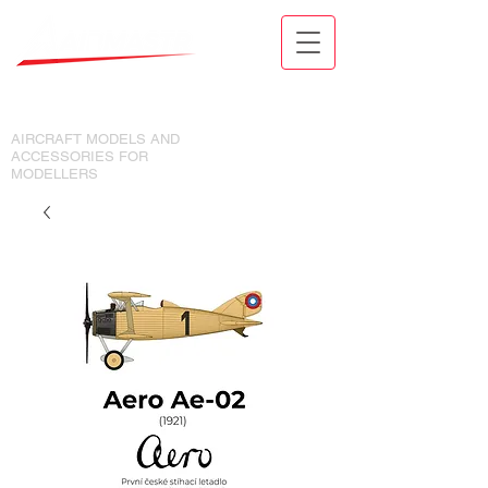
MODELY LETADEL A DOPLŇKY
PRO MODELÁŘE
AIRCRAFT MODELS AND
ACCESSORIES FOR
MODELLERS