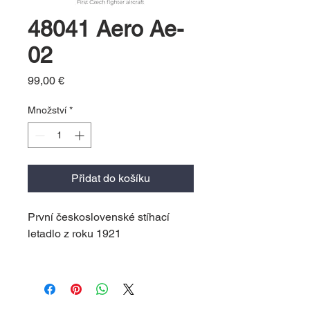
48041 Aero Ae-
02
Cena
99,00 €
Množství
*
Přidat do košíku
První československé stíhací
letadlo z roku 1921