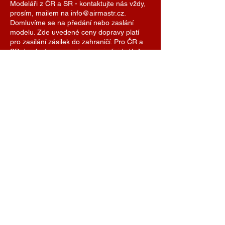
Modeláři z ČR a SR - kontaktujte nás vždy,
prosím, mailem na info@airmastr.cz.
Domluvíme se na předání nebo zaslání
modelu. Zde uvedené ceny dopravy platí
pro zasílání zásilek do zahraničí. Pro ČR a
SR domluvíme cenu dopravy individuálně.
Je možné se také domluvit na předání
modelu na některé z modelářských soutěží.
AIRMASTR
Stanislav Strmiska
Hlavní 99, 691 54 Týnec
Czech Republic
strmiska.standa@gmail.com
IČO
11696494
DIČ
7609074308
+420 774 488 040
info@airmastr.com