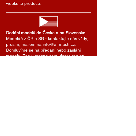
weeks to produce.
Dodání modelů do Česka a na Slovensko
Modeláři z ČR a SR - kontaktujte nás vždy,
prosím, mailem na info@airmastr.cz.
Domluvíme se na předání nebo zaslání
modelu. Zde uvedené ceny dopravy platí
pro zasílání zásilek do zahraničí. Pro ČR a
SR domluvíme cenu dopravy individuálně.
Je možné se také domluvit na předání
modelu na některé z modelářských soutěží.
AIRMASTR
Stanislav Strmiska
Hlavní 99, 691 54 Týnec
Czech Republic
strmiska.standa@gmail.com