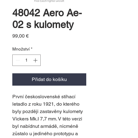
48042 Aero Ae-
02 s kulomety
Cena
99,00 €
Množství
*
Přidat do košíku
První československé stíhací
letadlo z roku 1921, do kterého
byly později zastavěny kulomety
Vickers Mk.I 7,7 mm. V této verzi
byl nabídnut armádě, nicméně
zůstalo u jediného prototypu a