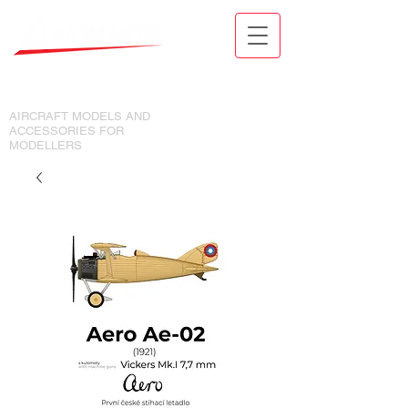
MODELY LETADEL A DOPLŇKY
PRO MODELÁŘE
AIRCRAFT MODELS AND
ACCESSORIES FOR
MODELLERS