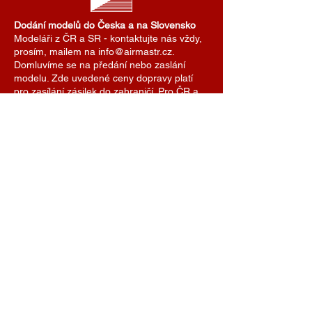
Dodání modelů do Česka a na Slovensko
Modeláři z ČR a SR - kontaktujte nás vždy,
prosím, mailem na info@airmastr.cz.
Domluvíme se na předání nebo zaslání
modelu. Zde uvedené ceny dopravy platí
pro zasílání zásilek do zahraničí. Pro ČR a
SR domluvíme cenu dopravy individuálně.
Je možné se také domluvit na předání
modelu na některé z modelářských soutěží.
AIRMASTR
Stanislav Strmiska
Hlavní 99, 691 54 Týnec
Czech Republic
strmiska.standa@gmail.com
IČO
11696494
DIČ
7609074308