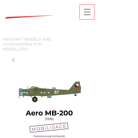
MODELY LETADEL A DOPLŇKY
PRO MODELÁŘE
AIRCRAFT MODELS AND
ACCESSORIES FOR
MODELLERS