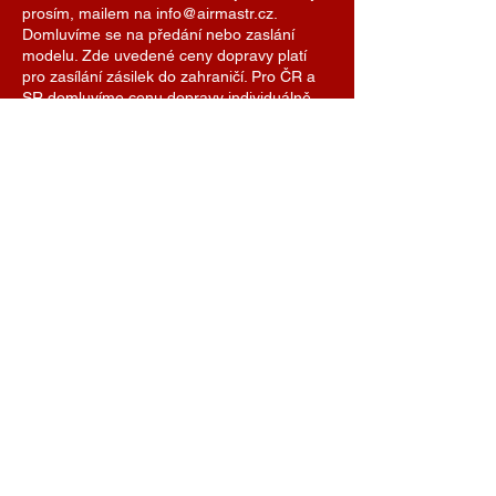
prosím, mailem na info@airmastr.cz.
Domluvíme se na předání nebo zaslání
modelu. Zde uvedené ceny dopravy platí
pro zasílání zásilek do zahraničí. Pro ČR a
SR domluvíme cenu dopravy individuálně.
Je možné se také domluvit na předání
modelu na některé z modelářských soutěží.
AIRMASTR
Stanislav Strmiska
Hlavní 99, 691 54 Týnec
Czech Republic
strmiska.standa@gmail.com
IČO
11696494
DIČ
7609074308
+420 774 488 040
info@airmastr.com