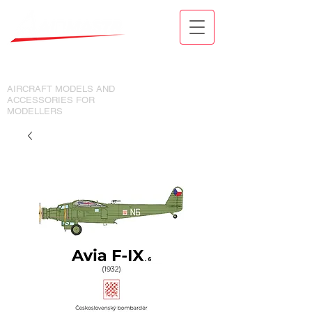
MODELY LETADEL A DOPLŇKY
PRO MODELÁŘE
AIRCRAFT MODELS AND
ACCESSORIES FOR
MODELLERS