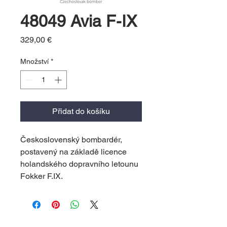
48049 Avia F-IX
Cena
329,00 €
Množství
*
Přidat do košíku
Československý bombardér,
postavený na základě licence
holandského dopravního letounu
Fokker F.IX.