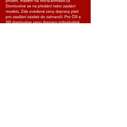
prosím, mailem na info@airmastr.cz.
Domluvíme se na předání nebo zaslání
modelu. Zde uvedené ceny dopravy platí
pro zasílání zásilek do zahraničí. Pro ČR a
SR domluvíme cenu dopravy individuálně.
Je možné se také domluvit na předání
modelu na některé z modelářských soutěží.
AIRMASTR
Stanislav Strmiska
Hlavní 99, 691 54 Týnec
Czech Republic
strmiska.standa@gmail.com
IČO
11696494
DIČ
7609074308
+420 774 488 040
info@airmastr.com