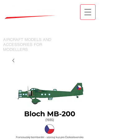
MODELY LETADEL A DOPLŇKY
PRO MODELÁŘE
AIRCRAFT MODELS AND
ACCESSORIES FOR
MODELLERS