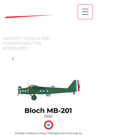
MODELY LETADEL A DOPLŇKY
PRO MODELÁŘE
AIRCRAFT MODELS AND
ACCESSORIES FOR
MODELLERS