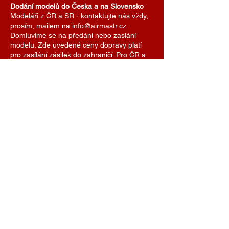
Dodání modelů do Česka a na Slovensko
Modeláři z ČR a SR - kontaktujte nás vždy,
prosím, mailem na info@airmastr.cz.
Domluvíme se na předání nebo zaslání
modelu. Zde uvedené ceny dopravy platí
pro zasílání zásilek do zahraničí. Pro ČR a
SR domluvíme cenu dopravy individuálně.
Je možné se také domluvit na předání
modelu na některé z modelářských soutěží.
AIRMASTR
Stanislav Strmiska
Hlavní 99, 691 54 Týnec
Czech Republic
strmiska.standa@gmail.com
IČO
11696494
DIČ
7609074308
+420 774 488 040