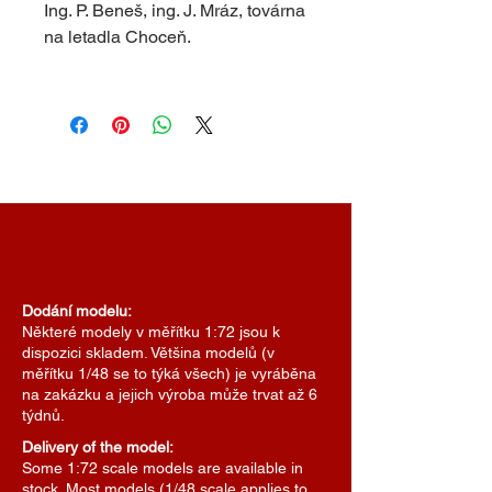
Ing. P. Beneš, ing. J. Mráz, továrna
na letadla Choceň.
Dodání modelu:
Některé modely v měřítku 1:72 jsou k
dispozici skladem. Většina modelů (v
měřítku 1/48 se to týká všech) je vyráběna
na zakázku a jejich výroba může trvat až 6
týdnů.
Delivery of the model:
Some 1:72 scale models are available in
stock. Most models (1/48 scale applies to