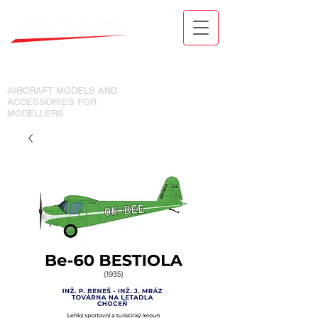
MODELY LETADEL A DOPLŇKY
PRO MODELÁŘE
AIRCRAFT MODELS AND
ACCESSORIES FOR
MODELLERS