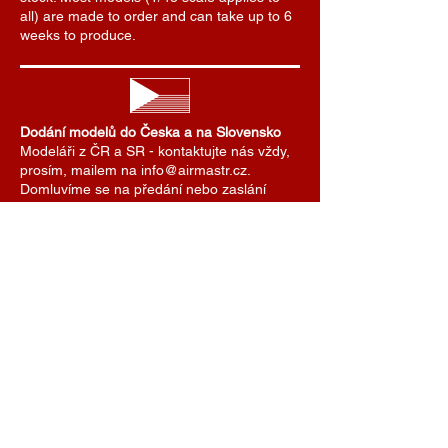
all) are made to order and can take up to 6
weeks to produce.
Dodání modelů do Česka a na Slovensko
Modeláři z ČR a SR - kontaktujte nás vždy,
prosím, mailem na info@airmastr.cz.
Domluvíme se na předání nebo zaslání
modelu. Zde uvedené ceny dopravy platí
pro zasílání zásilek do zahraničí. Pro ČR a
SR domluvíme cenu dopravy individuálně.
Je možné se také domluvit na předání
modelu na některé z modelářských soutěží.
AIRMASTR
Stanislav Strmiska
Hlavní 99, 691 54 Týnec
Czech Republic