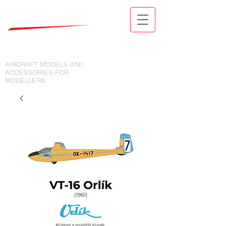
MODELY LETADEL A DOPLŇKY
PRO MODELÁŘE
AIRCRAFT MODELS AND
ACCESSORIES FOR
MODELLERS