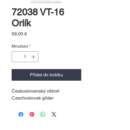
72038 VT-16
Orlík
Cena
59,00 €
Množství
*
Přidat do košíku
Československý větroň
Czechoslovak glider