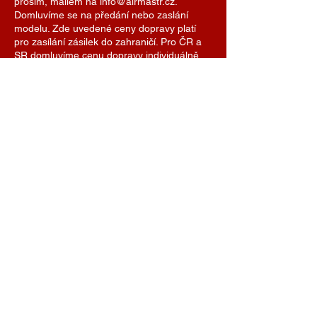
prosím, mailem na info@airmastr.cz.
Domluvíme se na předání nebo zaslání
modelu. Zde uvedené ceny dopravy platí
pro zasílání zásilek do zahraničí. Pro ČR a
SR domluvíme cenu dopravy individuálně.
Je možné se také domluvit na předání
modelu na některé z modelářských soutěží.
AIRMASTR
Stanislav Strmiska
Hlavní 99, 691 54 Týnec
Czech Republic
strmiska.standa@gmail.com
IČO
11696494
DIČ
7609074308
+420 774 488 040
info@airmastr.com