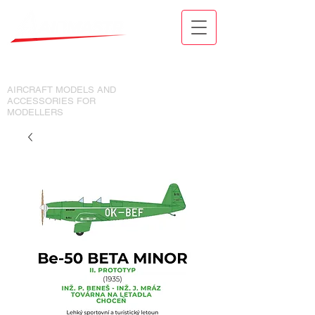
MODELY LETADEL A DOPLŇKY
PRO MODELÁŘE
AIRCRAFT MODELS AND
ACCESSORIES FOR
MODELLERS