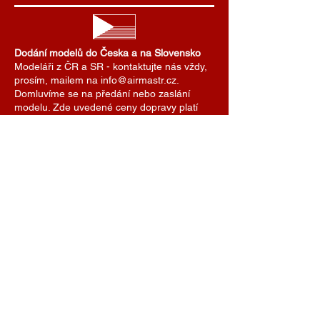
Dodání modelů do Česka a na Slovensko
Modeláři z ČR a SR - kontaktujte nás vždy,
prosím, mailem na info@airmastr.cz.
Domluvíme se na předání nebo zaslání
modelu. Zde uvedené ceny dopravy platí
pro zasílání zásilek do zahraničí. Pro ČR a
SR domluvíme cenu dopravy individuálně.
Je možné se také domluvit na předání
modelu na některé z modelářských soutěží.
AIRMASTR
Stanislav Strmiska
Hlavní 99, 691 54 Týnec
Czech Republic
strmiska.standa@gmail.com
IČO
11696494