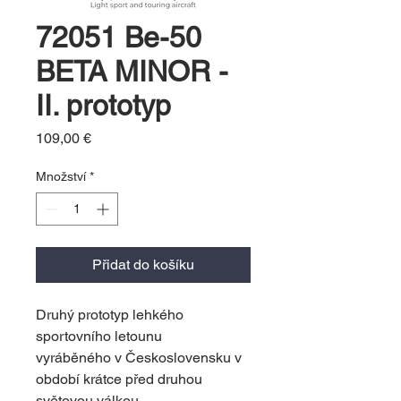
72051 Be-50
BETA MINOR -
II. prototyp
Cena
109,00 €
Množství
*
Přidat do košíku
Druhý prototyp lehkého
sportovního letounu
vyráběného v Československu v
období krátce před druhou
světovou válkou.