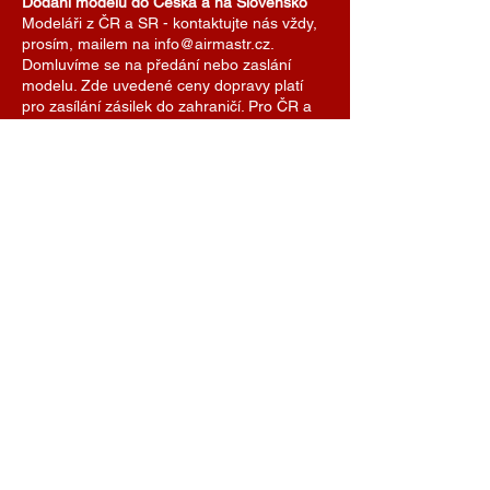
Dodání modelů do Česka a na Slovensko
Modeláři z ČR a SR - kontaktujte nás vždy,
prosím, mailem na info@airmastr.cz.
Domluvíme se na předání nebo zaslání
modelu. Zde uvedené ceny dopravy platí
pro zasílání zásilek do zahraničí. Pro ČR a
SR domluvíme cenu dopravy individuálně.
Je možné se také domluvit na předání
modelu na některé z modelářských soutěží.
AIRMASTR
Stanislav Strmiska
Hlavní 99, 691 54 Týnec
Czech Republic
strmiska.standa@gmail.com
IČO
11696494
DIČ
7609074308
+420 774 488 040