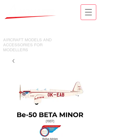
MODELY LETADEL A DOPLŇKY
PRO MODELÁŘE
AIRCRAFT MODELS AND
ACCESSORIES FOR
MODELLERS