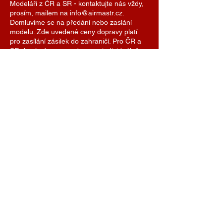
Modeláři z ČR a SR - kontaktujte nás vždy,
prosím, mailem na info@airmastr.cz.
Domluvíme se na předání nebo zaslání
modelu. Zde uvedené ceny dopravy platí
pro zasílání zásilek do zahraničí. Pro ČR a
SR domluvíme cenu dopravy individuálně.
Je možné se také domluvit na předání
modelu na některé z modelářských soutěží.
AIRMASTR
Stanislav Strmiska
Hlavní 99, 691 54 Týnec
Czech Republic
strmiska.standa@gmail.com
IČO
11696494
DIČ
7609074308
+420 774 488 040
info@airmastr.com