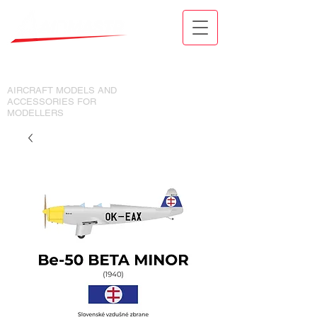
MODELY LETADEL A DOPLŇKY
PRO MODELÁŘE
AIRCRAFT MODELS AND
ACCESSORIES FOR
MODELLERS