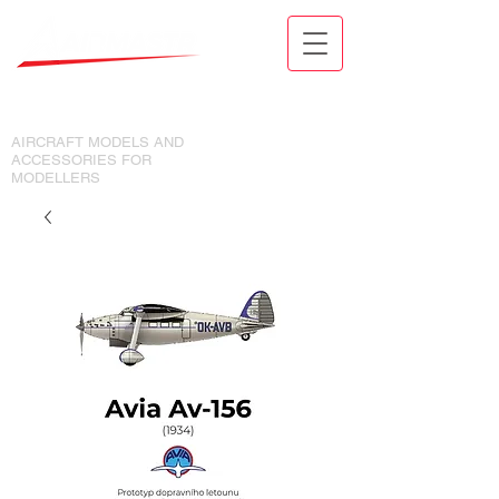
MODELY LETADEL A DOPLŇKY
PRO MODELÁŘE
AIRCRAFT MODELS AND
ACCESSORIES FOR
MODELLERS