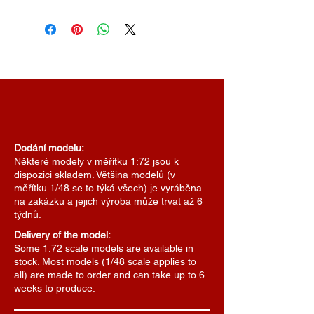
Dodání modelu:
Některé modely v měřítku 1:72 jsou k
dispozici skladem. Většina modelů (v
měřítku 1/48 se to týká všech) je vyráběna
na zakázku a jejich výroba může trvat až 6
týdnů.
Delivery of the model:
Some 1:72 scale models are available in
stock. Most models (1/48 scale applies to
all) are made to order and can take up to 6
weeks to produce.