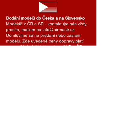
Dodání modelů do Česka a na Slovensko
Modeláři z ČR a SR - kontaktujte nás vždy,
prosím, mailem na info@airmastr.cz.
Domluvíme se na předání nebo zaslání
modelu. Zde uvedené ceny dopravy platí
pro zasílání zásilek do zahraničí. Pro ČR a
SR domluvíme cenu dopravy individuálně.
Je možné se také domluvit na předání
modelu na některé z modelářských soutěží.
AIRMASTR
Stanislav Strmiska
Hlavní 99, 691 54 Týnec
Czech Republic
strmiska.standa@gmail.com
IČO
11696494
DIČ
7609074308