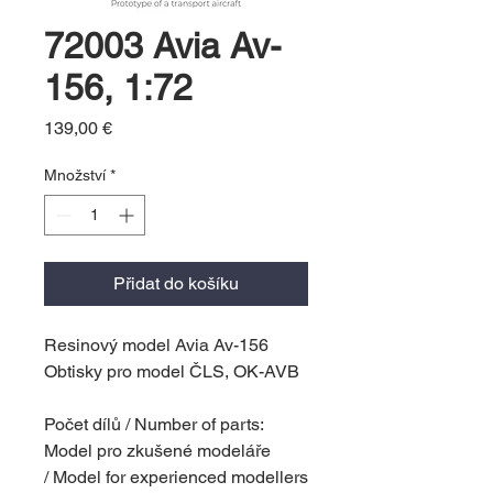
72003 Avia Av-
156, 1:72
Cena
139,00 €
Množství
*
Přidat do košíku
Resinový model Avia Av-156
Obtisky pro model ČLS, OK-AVB
Počet dílů / Number of parts:
Model pro zkušené modeláře
/ Model for experienced modellers