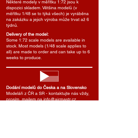
Některé modely v měřítku 1:72 jsou k
dispozici skladem. Většina modelů (v
měřítku 1/48 se to týká všech) je vyráběna
na zakázku a jejich výroba může trvat až 6
týdnů.
Delivery of the model:
Some 1:72 scale models are available in
stock. Most models (1/48 scale applies to
all) are made to order and can take up to 6
weeks to produce.
Dodání modelů do Česka a na Slovensko
Modeláři z ČR a SR - kontaktujte nás vždy,
prosím, mailem na info@airmastr.cz.
Domluvíme se na předání nebo zaslání
modelu. Zde uvedené ceny dopravy platí
pro zasílání zásilek do zahraničí. Pro ČR a
SR domluvíme cenu dopravy individuálně.
Je možné se také domluvit na předání
modelu na některé z modelářských soutěží.