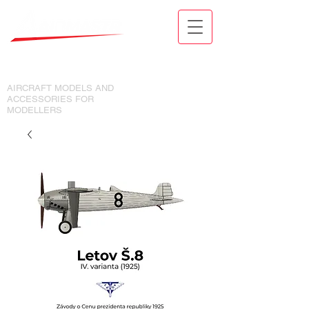
MODELY LETADEL A DOPLŇKY
PRO MODELÁŘE
AIRCRAFT MODELS AND
ACCESSORIES FOR
MODELLERS