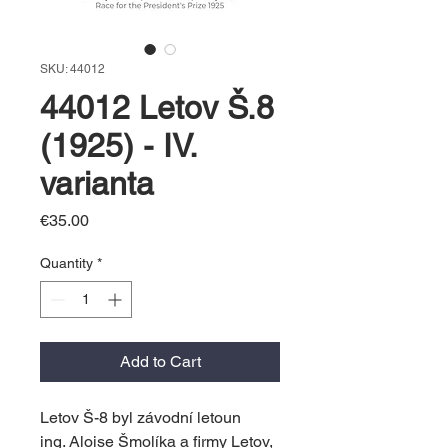
SKU: 44012
44012 Letov Š.8
(1925) - IV.
varianta
Price
€35.00
Quantity
*
Add to Cart
Letov Š-8 byl závodní letoun
ing. Aloise Šmolíka a firmy Letov,