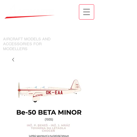
MODELY LETADEL A DOPLŇKY
PRO MODELÁŘE
AIRCRAFT MODELS AND
ACCESSORIES FOR
MODELLERS