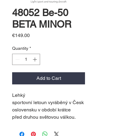
48052 Be-50
BETA MINOR
Price
€149.00
Quantity
*
Add to Cart
Lehký
sportovní letoun vyráběný v Česk
oslovensku v období krátce
před druhou světovou válkou.