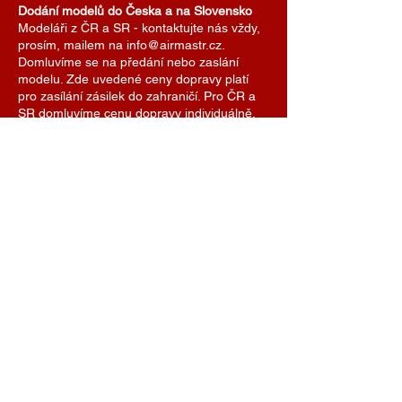
Dodání modelů do Česka a na Slovensko
Modeláři z ČR a SR - kontaktujte nás vždy,
prosím, mailem na info@airmastr.cz.
Domluvíme se na předání nebo zaslání
modelu. Zde uvedené ceny dopravy platí
pro zasílání zásilek do zahraničí. Pro ČR a
SR domluvíme cenu dopravy individuálně.
Je možné se také domluvit na předání
modelu na některé z modelářských soutěží.
AIRMASTR
Stanislav Strmiska
Hlavní 99, 691 54 Týnec
Czech Republic
strmiska.standa@gmail.com
IČO
11696494
DIČ
7609074308
+420 774 488 040
+420 775 081 033