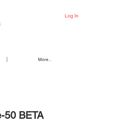
Log In
S
More...
e-50 BETA