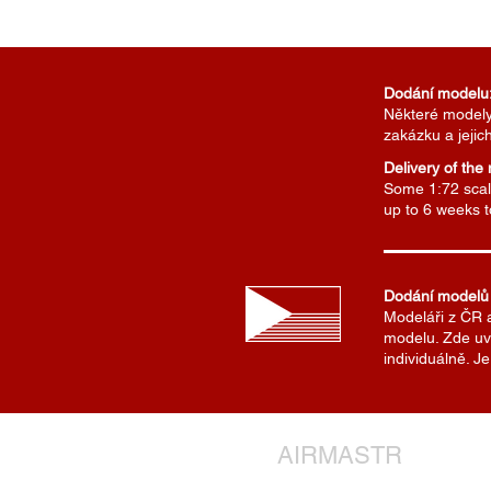
Dodání modelu
Některé modely 
zakázku a jejic
Delivery of the
Some 1:72 scale
up to 6 weeks 
Dodání modelů
Modeláři z ČR 
modelu. Zde uv
individuálně. 
AIRMASTR