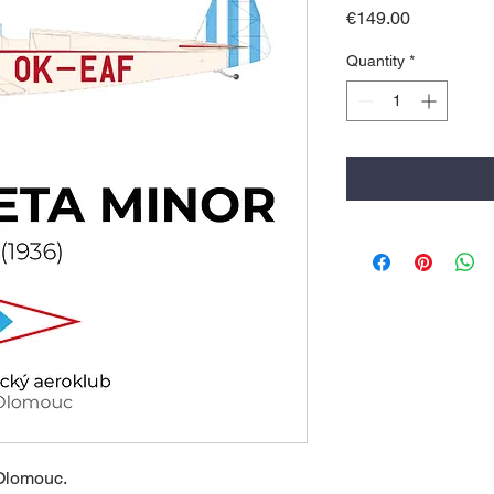
Price
€149.00
Quantity
*
Olomouc.