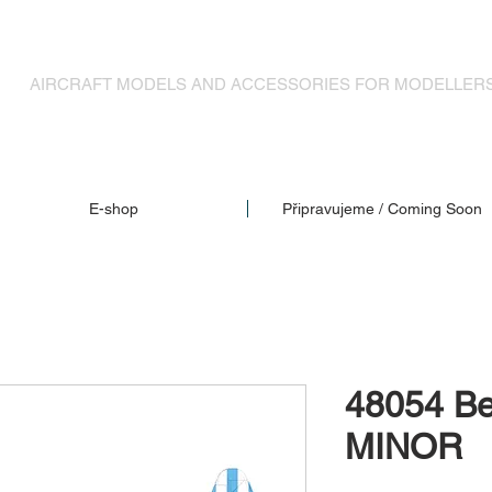
MODELY LETADEL A DOPLŇKY PRO MODELÁŘE
AIRCRAFT MODELS AND ACCESSORIES FOR MODELLER
E-shop
Připravujeme / Coming Soon
48054 B
MINOR