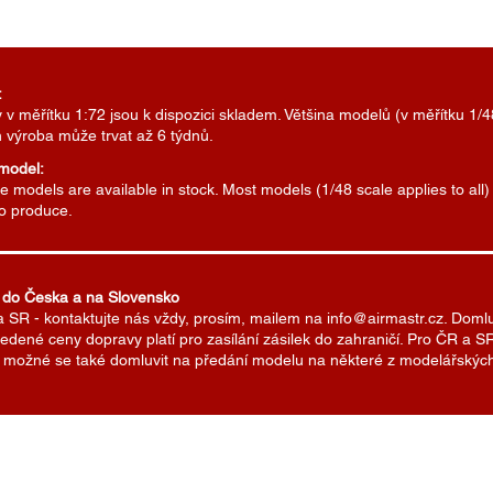
:
v měřítku 1:72 jsou k dispozici skladem. Většina modelů (v měřítku 1/4
h výroba může trvat až 6 týdnů.
 model:
 models are available in stock. Most models (1/48 scale applies to all
to produce.
 do Česka a na Slovensko
a SR - kontaktujte nás vždy, prosím, mailem na info@airmastr.cz. Doml
edené ceny dopravy platí pro zasílání zásilek do zahraničí. Pro ČR a
Je možné se také domluvit na předání modelu na některé z modelářských