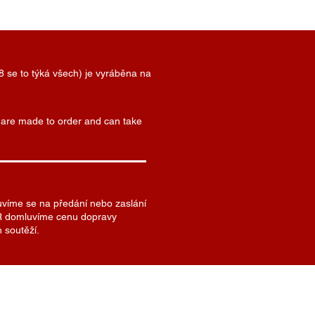
8 se to týká všech) je vyráběna na
) are made to order and can take
uvíme se na předání nebo zaslání
 SR domluvíme cenu dopravy
 soutěží.