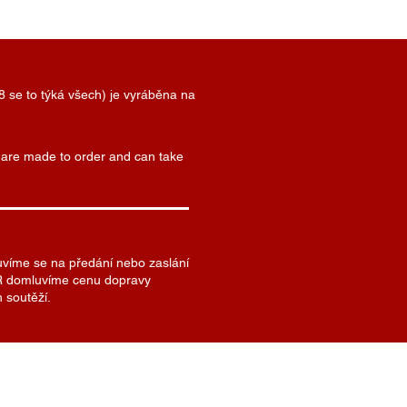
8 se to týká všech) je vyráběna na
) are made to order and can take
uvíme se na předání nebo zaslání
 SR domluvíme cenu dopravy
 soutěží.