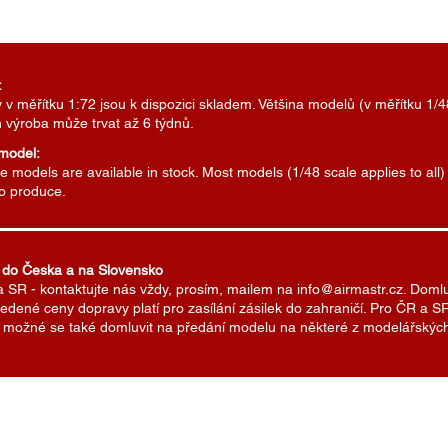
:
v měřítku 1:72 jsou k dispozici skladem. Většina modelů (v měřítku 1/4
h výroba může trvat až 6 týdnů.
 model:
 models are available in stock. Most models (1/48 scale applies to all
to produce.
 do Česka a na Slovensko
a SR - kontaktujte nás vždy, prosím, mailem na info@airmastr.cz. Doml
edené ceny dopravy platí pro zasílání zásilek do zahraničí. Pro ČR a
Je možné se také domluvit na předání modelu na některé z modelářských