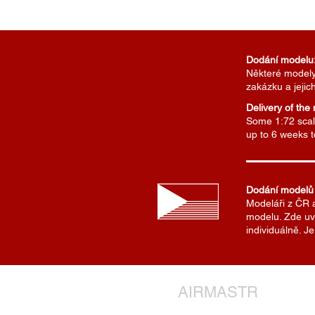
Dodání modelu
Některé modely 
zakázku a jejic
Delivery of the
Some 1:72 scale
up to 6 weeks 
Dodání modelů
Modeláři z ČR 
modelu. Zde uv
individuálně. 
AIRMASTR