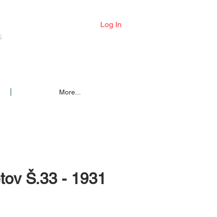
Log In
S
More...
tov Š.33 - 1931