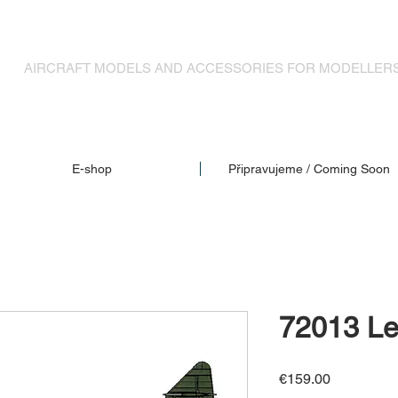
MODELY LETADEL A DOPLŇKY PRO MODELÁŘE
AIRCRAFT MODELS AND ACCESSORIES FOR MODELLER
E-shop
Připravujeme / Coming Soon
72013 Le
Price
€159.00