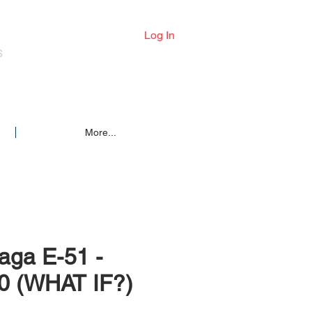
Log In
S
More...
aga E-51 -
0 (WHAT IF?)