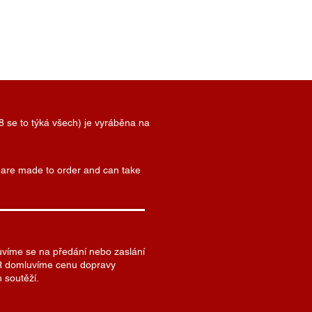
8 se to týká všech) je vyráběna na
) are made to order and can take
uvíme se na předání nebo zaslání
 SR domluvíme cenu dopravy
 soutěží.