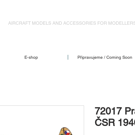
MODELY LETADEL A DOPLŇKY PRO MODELÁŘE
AIRCRAFT MODELS AND ACCESSORIES FOR MODELLER
E-shop
Připravujeme / Coming Soon
72017 Pr
ČSR 194