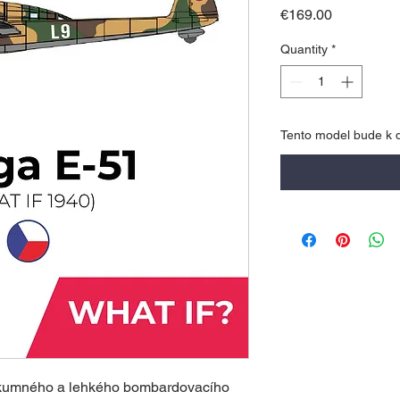
Price
€169.00
Quantity
*
Tento model bude k d
kumného a lehkého bombardovacího