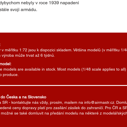
 kdybychom nebyly v roce 1939 napadeni
tále svoji armádu.
:
v měřítku 1:72 jsou k dispozici skladem. Většina modelů (v měřítku 1/4
h výroba může trvat až 6 týdnů.
 model:
 models are available in stock. Most models (1/48 scale applies to all
to produce.
 do Česka a na Slovensko
a SR - kontaktujte nás vždy, prosím, mailem na info@airmastr.cz. Doml
edené ceny dopravy platí pro zasílání zásilek do zahraničí. Pro ČR a
Je možné se také domluvit na předání modelu na některé z modelářských