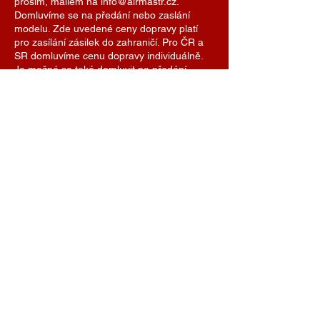
prosím, mailem na info@airmastr.cz.
Domluvíme se na předání nebo zaslání
modelu. Zde uvedené ceny dopravy platí
pro zasílání zásilek do zahraničí. Pro ČR a
SR domluvíme cenu dopravy individuálně.
Je možné se také domluvit na předání
modelu na některé z modelářských soutěží.
AIRMASTR
Stanislav Strmiska
Hlavní 99, 691 54 Týnec
Czech Republic
strmiska.standa@gmail.com
IČO
11696494
DIČ
7609074308
+420 774 488 040
+420 775 081 033
info@airmastr.com