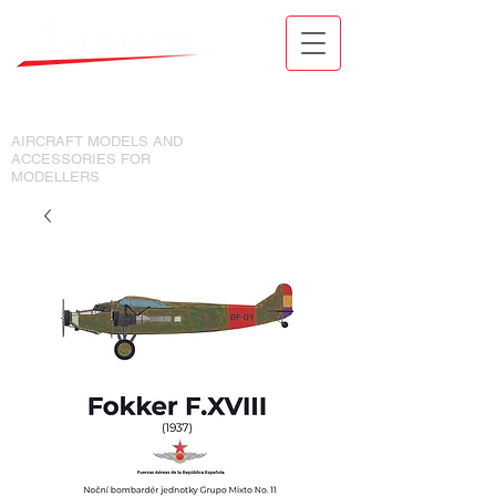
MODELY LETADEL A DOPLŇKY
PRO MODELÁŘE
AIRCRAFT MODELS AND
ACCESSORIES FOR
MODELLERS