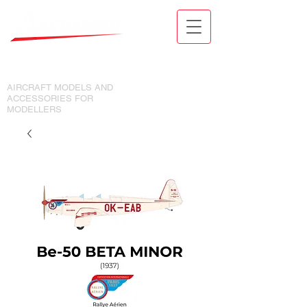
MODELY LETADEL A DOPLŇKY
PRO MODELÁŘE
AIRCRAFT MODELS AND
ACCESSORIES FOR
MODELLERS