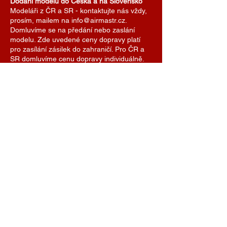
Dodání modelů do Česka a na Slovensko
Modeláři z ČR a SR - kontaktujte nás vždy,
prosím, mailem na info@airmastr.cz.
Domluvíme se na předání nebo zaslání
modelu. Zde uvedené ceny dopravy platí
pro zasílání zásilek do zahraničí. Pro ČR a
SR domluvíme cenu dopravy individuálně.
Je možné se také domluvit na předání
modelu na některé z modelářských soutěží.
AIRMASTR
Stanislav Strmiska
Hlavní 99, 691 54 Týnec
Czech Republic
strmiska.standa@gmail.com
IČO
11696494
DIČ
7609074308
+420 774 488 040
+420 775 081 033