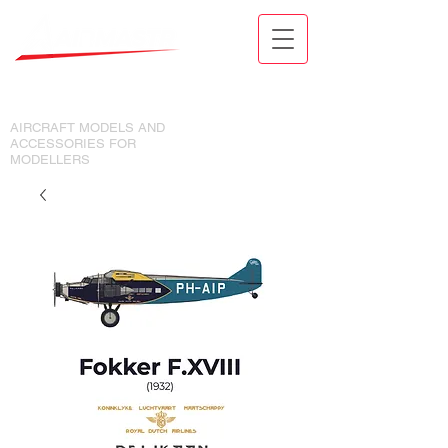
MODELY LETADEL A DOPLŇKY
PRO MODELÁŘE
AIRCRAFT MODELS AND
ACCESSORIES FOR
MODELLERS