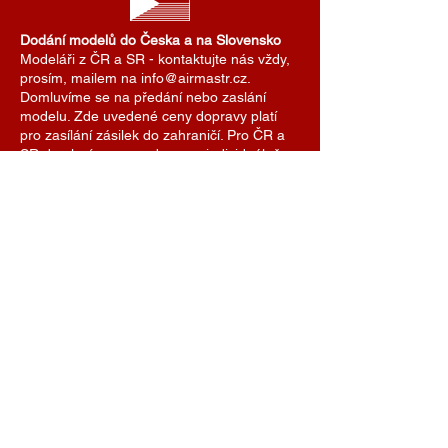
Dodání modelů do Česka a na Slovensko
Modeláři z ČR a SR - kontaktujte nás vždy,
prosím, mailem na info@airmastr.cz.
Domluvíme se na předání nebo zaslání
modelu. Zde uvedené ceny dopravy platí
pro zasílání zásilek do zahraničí. Pro ČR a
SR domluvíme cenu dopravy individuálně.
Je možné se také domluvit na předání
modelu na některé z modelářských soutěží.
AIRMASTR
Stanislav Strmiska
Hlavní 99, 691 54 Týnec
Czech Republic
strmiska.standa@gmail.com
IČO
11696494
DIČ
7609074308