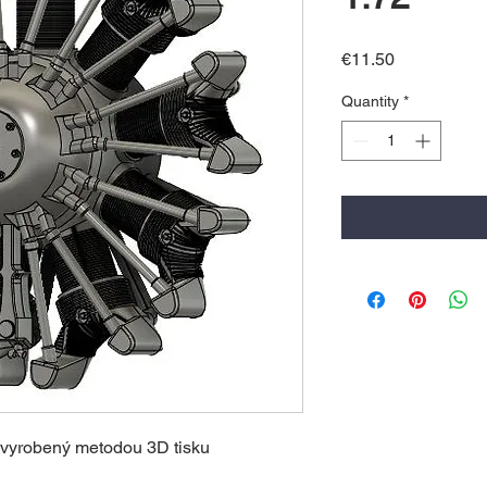
Price
€11.50
Quantity
*
r vyrobený metodou 3D tisku