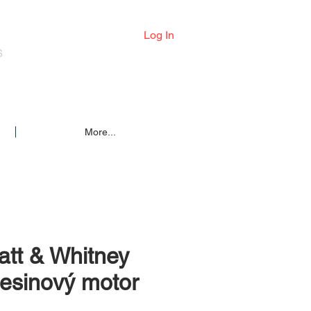
Log In
S
More...
att & Whitney
esinový motor