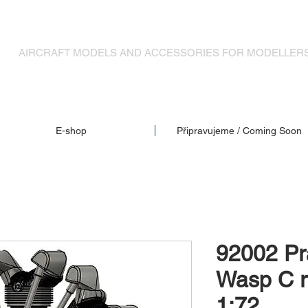
MODELY LETADEL A DOPLŇKY PRO MODELÁŘE
AIRCRAFT MODELS AND ACCESSORIES FOR MODELLER
E-shop
Připravujeme / Coming Soon
92002 Pr
Wasp C r
1:72