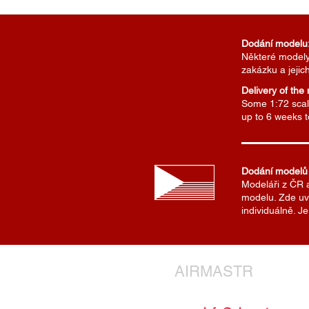
Dodání modelu
Některé modely 
zakázku a jejic
Delivery of the
Some 1:72 scale
up to 6 weeks 
Dodání modelů
Modeláři z ČR 
modelu. Zde uv
individuálně. 
AIRMASTR