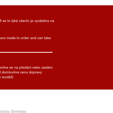
8 se to týká všech) je vyráběna na
) are made to order and can take
uvíme se na předání nebo zaslání
 SR domluvíme cenu dopravy
 soutěží.
nislav Strmiska