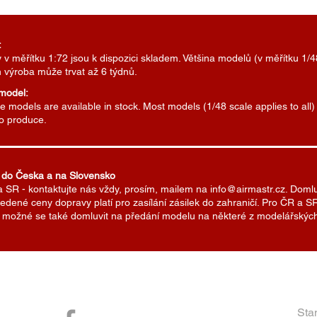
:
v měřítku 1:72 jsou k dispozici skladem. Většina modelů (v měřítku 1/4
h výroba může trvat až 6 týdnů.
 model:
 models are available in stock. Most models (1/48 scale applies to all
to produce.
 do Česka a na Slovensko
a SR - kontaktujte nás vždy, prosím, mailem na info@airmastr.cz. Doml
edené ceny dopravy platí pro zasílání zásilek do zahraničí. Pro ČR a
Je možné se také domluvit na předání modelu na některé z modelářských
Sta